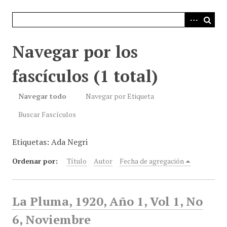
i
n
c
i
Navegar por los
p
a
fascículos (1 total)
l
Navegar todo
Navegar por Etiqueta
Buscar Fascículos
Etiquetas: Ada Negri
Ordenar por:
Título
Autor
Fecha de agregación
La Pluma, 1920, Año 1, Vol 1, No
6, Noviembre