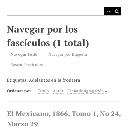
i
n
c
i
Navegar por los
p
a
fascículos (1 total)
l
Navegar todo
Navegar por Etiqueta
Buscar Fascículos
Etiquetas: Adelantos en la frontera
Ordenar por:
Título
Autor
Fecha de agregación
El Mexicano, 1866, Tomo 1, No 24,
Marzo 29