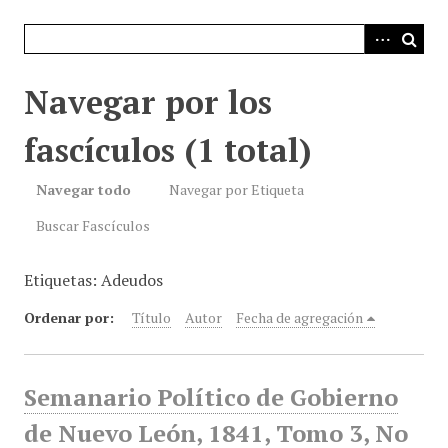
i
n
c
i
Navegar por los
p
a
fascículos (1 total)
l
Navegar todo
Navegar por Etiqueta
Buscar Fascículos
Etiquetas: Adeudos
Ordenar por:
Título
Autor
Fecha de agregación
Semanario Político de Gobierno
de Nuevo León, 1841, Tomo 3, No