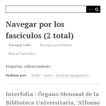
i
n
c
i
Navegar por los
p
a
fascículos (2 total)
l
Navegar todo
Navegar por Etiqueta
Buscar Fascículos
Etiquetas: Adiestramiento
Ordenar por:
Título
Autor
Fecha de agregación
Interfolia : Órgano Mensual de la
Biblioteca Universitaria, "Alfonso