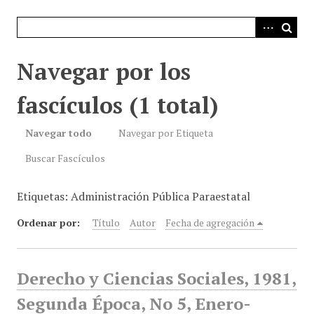
i
n
c
i
Navegar por los
p
a
fascículos (1 total)
l
Navegar todo
Navegar por Etiqueta
Buscar Fascículos
Etiquetas: Administración Pública Paraestatal
Ordenar por:
Título
Autor
Fecha de agregación
Derecho y Ciencias Sociales, 1981,
Segunda Época, No 5, Enero-