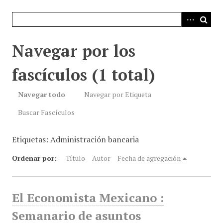
i
n
c
i
Navegar por los
p
a
fascículos (1 total)
l
Navegar todo
Navegar por Etiqueta
Buscar Fascículos
Etiquetas: Administración bancaria
Ordenar por:
Título
Autor
Fecha de agregación
El Economista Mexicano :
Semanario de asuntos