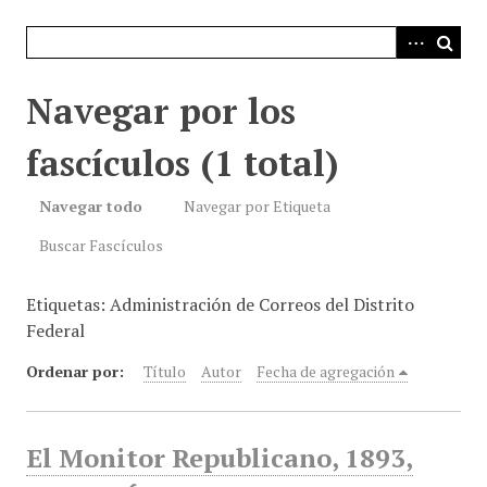
i
n
c
i
Navegar por los
p
a
fascículos (1 total)
l
Navegar todo
Navegar por Etiqueta
Buscar Fascículos
Etiquetas: Administración de Correos del Distrito
Federal
Ordenar por:
Título
Autor
Fecha de agregación
El Monitor Republicano, 1893,