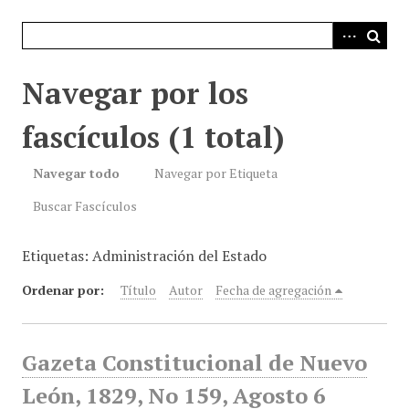
i
n
c
i
Navegar por los
p
a
fascículos (1 total)
l
Navegar todo
Navegar por Etiqueta
Buscar Fascículos
Etiquetas: Administración del Estado
Ordenar por:
Título
Autor
Fecha de agregación
Gazeta Constitucional de Nuevo
León, 1829, No 159, Agosto 6