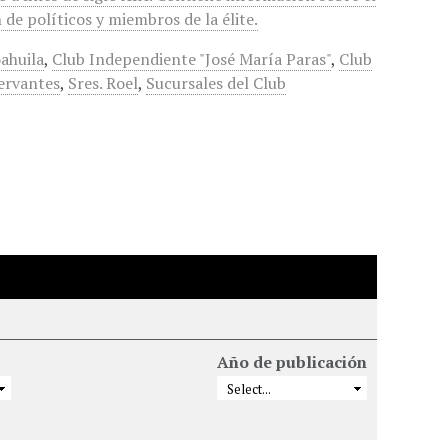
de políticos y miembros de la élite.
ahuila
,
Club Independiente "José María Paras"
,
Club
Cervantes
,
Sres. Roel
,
Sucursales del Club
Año de publicación