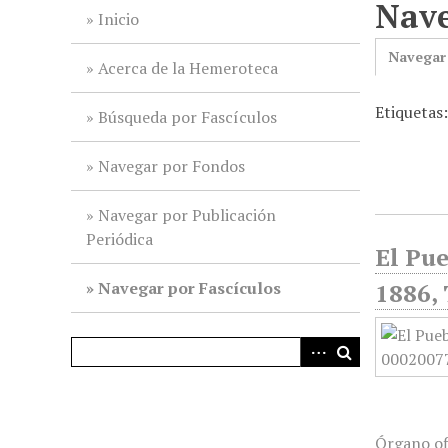
Nave
i
Inicio
n
Navegar
c
Acerca de la Hemeroteca
i
Etiquetas
p
Búsqueda por Fascículos
a
l
Navegar por Fondos
Navegar por Publicación
Periódica
El Pue
Navegar por Fascículos
1886,
Órgano of