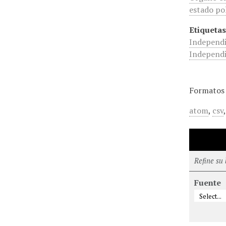
estado pol
Etiquetas
Independ
Independi
Formatos 
atom
,
csv
Refine su
Fuente