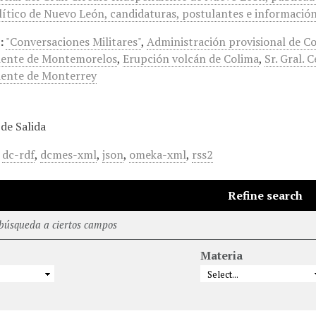
ítico de Nuevo León, candidaturas, postulantes e información 
:
"Conversaciones Militares"
,
Administración provisional de Co
iente de Montemorelos
,
Erupción volcán de Colima
,
Sr. Gral. 
ente de Monterrey
de Salida
,
dc-rdf
,
dcmes-xml
,
json
,
omeka-xml
,
rss2
Refine search
 búsqueda a ciertos campos
Materia