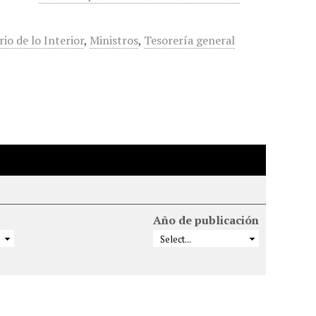
rio de lo Interior
,
Ministros
,
Tesorería general
Año de publicación