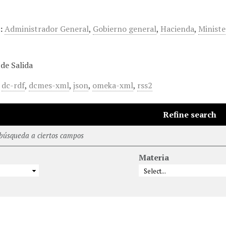
…
:
Administrador General
,
Gobierno general
,
Hacienda
,
Ministe
de Salida
,
dc-rdf
,
dcmes-xml
,
json
,
omeka-xml
,
rss2
Refine search
 búsqueda a ciertos campos
Materia