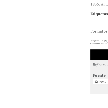
1835. Al
Etiquetas
Formatos 
atom
,
csv
Refine su
Fuente