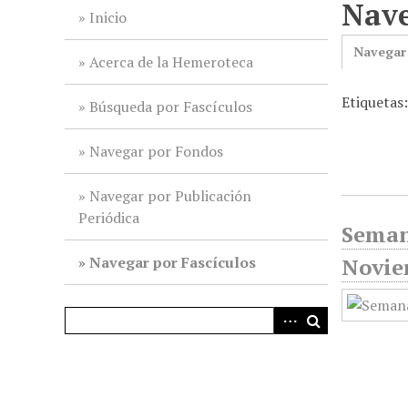
Nave
i
Inicio
n
Navegar
c
Acerca de la Hemeroteca
i
Etiquetas
p
Búsqueda por Fascículos
a
l
Navegar por Fondos
Navegar por Publicación
Periódica
Seman
Navegar por Fascículos
Novie