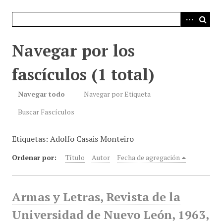
i
n
c
i
Navegar por los
p
a
fascículos (1 total)
l
Navegar todo
Navegar por Etiqueta
Buscar Fascículos
Etiquetas: Adolfo Casais Monteiro
Ordenar por:
Título
Autor
Fecha de agregación
Armas y Letras, Revista de la
Universidad de Nuevo León, 1963,