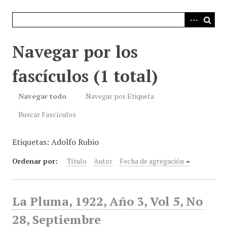
i
n
c
i
Navegar por los
p
a
fascículos (1 total)
l
Navegar todo
Navegar por Etiqueta
Buscar Fascículos
Etiquetas: Adolfo Rubio
Ordenar por:
Título
Autor
Fecha de agregación
La Pluma, 1922, Año 3, Vol 5, No
28, Septiembre