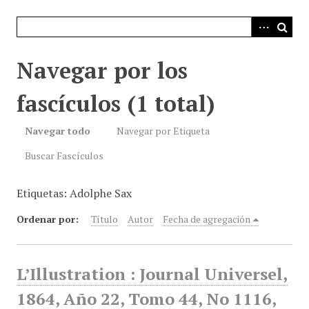
i
n
c
i
Navegar por los
p
a
fascículos (1 total)
l
Navegar todo
Navegar por Etiqueta
Buscar Fascículos
Etiquetas: Adolphe Sax
Ordenar por:
Título
Autor
Fecha de agregación
L’Illustration : Journal Universel,
1864, Año 22, Tomo 44, No 1116,