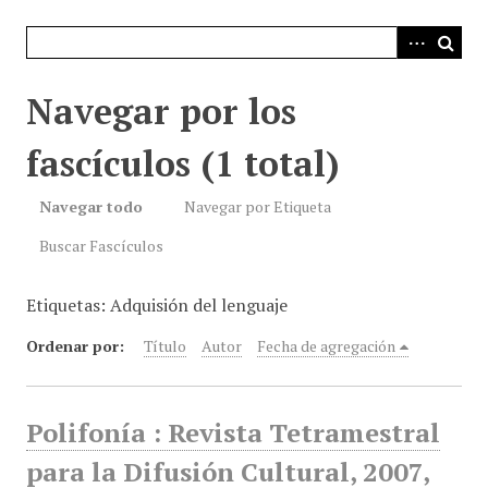
i
n
c
i
Navegar por los
p
a
fascículos (1 total)
l
Navegar todo
Navegar por Etiqueta
Buscar Fascículos
Etiquetas: Adquisión del lenguaje
Ordenar por:
Título
Autor
Fecha de agregación
Polifonía : Revista Tetramestral
para la Difusión Cultural, 2007,