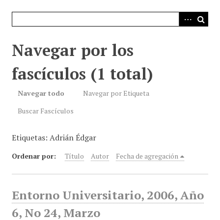
i
n
c
i
Navegar por los
p
a
fascículos (1 total)
l
Navegar todo
Navegar por Etiqueta
Buscar Fascículos
Etiquetas: Adrián Édgar
Ordenar por:
Título
Autor
Fecha de agregación
Entorno Universitario, 2006, Año
6, No 24, Marzo