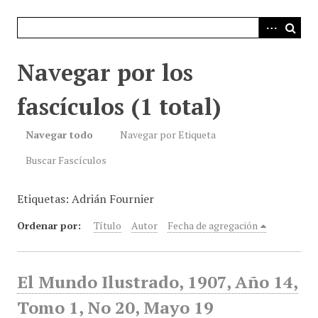
i
n
c
i
Navegar por los
p
a
fascículos (1 total)
l
Navegar todo
Navegar por Etiqueta
Buscar Fascículos
Etiquetas: Adrián Fournier
Ordenar por:
Título
Autor
Fecha de agregación
El Mundo Ilustrado, 1907, Año 14,
Tomo 1, No 20, Mayo 19