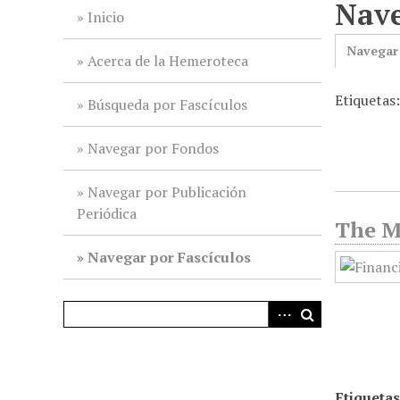
Nave
i
Inicio
n
Navegar
c
Acerca de la Hemeroteca
i
Etiquetas
p
Búsqueda por Fascículos
a
l
Navegar por Fondos
Navegar por Publicación
Periódica
The Me
Navegar por Fascículos
Etiquetas