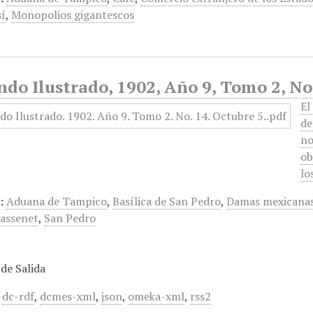
sí
,
Monopolios gigantescos
do Ilustrado, 1902, Año 9, Tomo 2, No
El
de
no
ob
lo
:
Aduana de Tampico
,
Basílica de San Pedro
,
Damas mexicana
assenet
,
San Pedro
de Salida
,
dc-rdf
,
dcmes-xml
,
json
,
omeka-xml
,
rss2