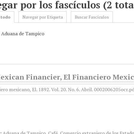
gar por los fascículos (2 tota
 todo
Navegar por Etiqueta
Buscar Fascículos
: Aduana de Tampico
xican Financier, El Financiero Mexica
:
Aduana de Tampico
,
Café
,
Comercio extranjero de los Estad