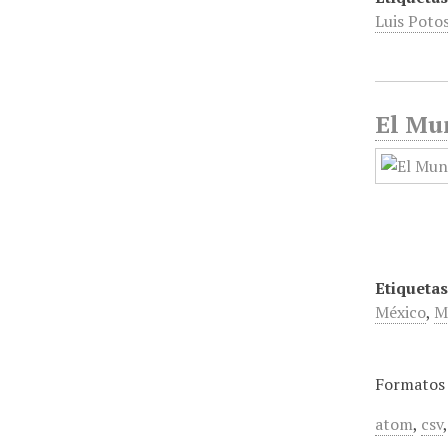
Luis Poto
El Mun
Etiquetas
México
,
M
Formatos 
atom
,
csv