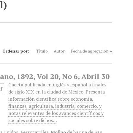
l)
Ordenar por:
Título
Autor
Fecha de agregación
no, 1892, Vol 20, No 6, Abril 30
Gaceta publicada en inglés y español a finales
de siglo XIX en la ciudad de México. Presenta
información científica sobre economía,
finanzas, agricultura, industria, comercio, y
notas relevantes de los avances científicos y
sociales sobre dichos…
os Unidos
,
Ferrocarriles
,
Molino de harina de San