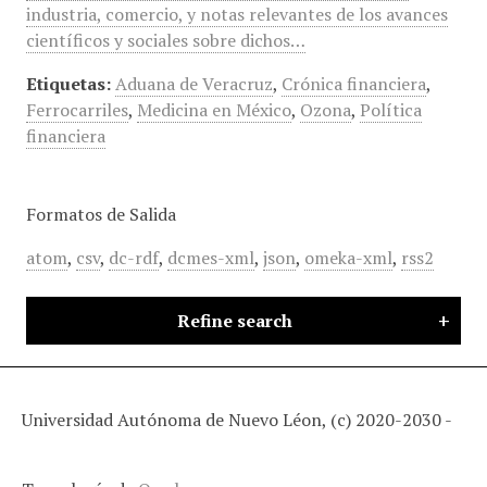
industria, comercio, y notas relevantes de los avances
científicos y sociales sobre dichos…
Etiquetas:
Aduana de Veracruz
,
Crónica financiera
,
Ferrocarriles
,
Medicina en México
,
Ozona
,
Política
financiera
Formatos de Salida
atom
,
csv
,
dc-rdf
,
dcmes-xml
,
json
,
omeka-xml
,
rss2
Refine search
Universidad Autónoma de Nuevo Léon, (c) 2020-2030 -