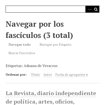
i
n
c
i
Navegar por los
p
a
fascículos (3 total)
l
Navegar todo
Navegar por Etiqueta
Buscar Fascículos
Etiquetas: Aduana de Veracruz
Ordenar por:
Título
Autor
Fecha de agregación
La Revista, diario independiente
de política, artes, oficios,