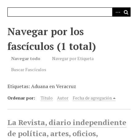
i
n
c
i
Navegar por los
p
a
fascículos (1 total)
l
Navegar todo
Navegar por Etiqueta
Buscar Fascículos
Etiquetas: Aduana en Veracruz
Ordenar por:
Título
Autor
Fecha de agregación
La Revista, diario independiente
de política, artes, oficios,