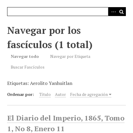
i
n
c
i
Navegar por los
p
a
fascículos (1 total)
l
Navegar todo
Navegar por Etiqueta
Buscar Fascículos
Etiquetas: Aerolito Yanhuitlan
Ordenar por:
Título
Autor
Fecha de agregación
El Diario del Imperio, 1865, Tomo
1, No 8, Enero 11