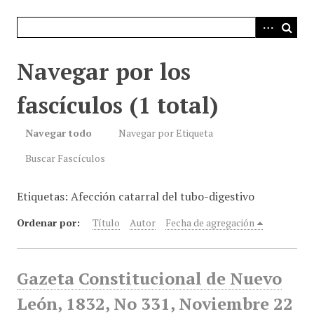
i
n
c
i
Navegar por los
p
a
fascículos (1 total)
l
Navegar todo
Navegar por Etiqueta
Buscar Fascículos
Etiquetas: Afección catarral del tubo-digestivo
Ordenar por:
Título
Autor
Fecha de agregación
Gazeta Constitucional de Nuevo
León, 1832, No 331, Noviembre 22