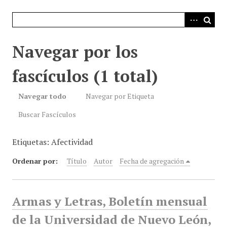
i
n
c
i
Navegar por los
p
a
fascículos (1 total)
l
Navegar todo
Navegar por Etiqueta
Buscar Fascículos
Etiquetas: Afectividad
Ordenar por:
Título
Autor
Fecha de agregación
Armas y Letras, Boletín mensual
de la Universidad de Nuevo León,