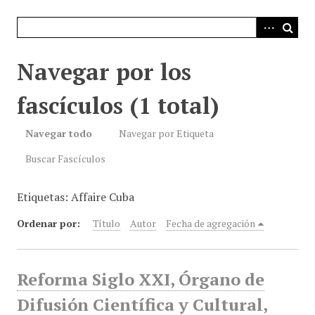
i
n
c
i
Navegar por los
p
a
fascículos (1 total)
l
Navegar todo
Navegar por Etiqueta
Buscar Fascículos
Etiquetas: Affaire Cuba
Ordenar por:
Título
Autor
Fecha de agregación
Reforma Siglo XXI, Órgano de
Difusión Científica y Cultural,