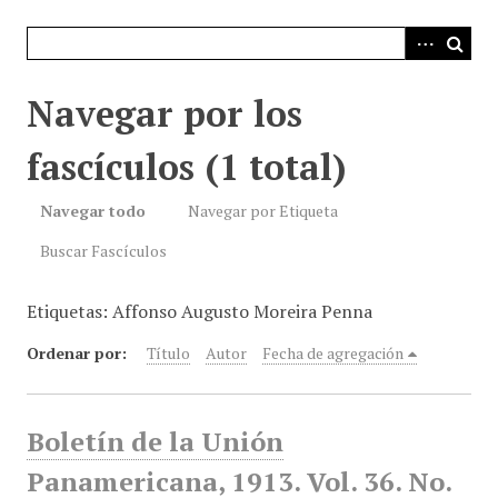
i
n
c
i
Navegar por los
p
a
fascículos (1 total)
l
Navegar todo
Navegar por Etiqueta
Buscar Fascículos
Etiquetas: Affonso Augusto Moreira Penna
Ordenar por:
Título
Autor
Fecha de agregación
Boletín de la Unión
Panamericana, 1913. Vol. 36. No.