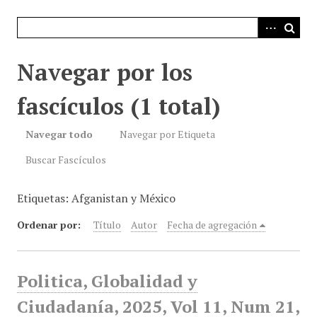
i
n
c
i
Navegar por los
p
a
fascículos (1 total)
l
Navegar todo
Navegar por Etiqueta
Buscar Fascículos
Etiquetas: Afganistan y México
Ordenar por:
Título
Autor
Fecha de agregación
Politica, Globalidad y
Ciudadanía, 2025, Vol 11, Num 21,