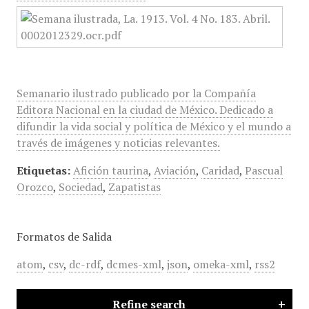
Semanario ilustrado publicado por la Compañía
Editora Nacional en la ciudad de México. Dedicado a
difundir la vida social y política de México y el mundo a
través de imágenes y noticias relevantes.
Etiquetas:
Afición taurina
,
Aviación
,
Caridad
,
Pascual
Orozco
,
Sociedad
,
Zapatistas
Formatos de Salida
atom
,
csv
,
dc-rdf
,
dcmes-xml
,
json
,
omeka-xml
,
rss2
Refine search