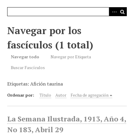
i
n
c
i
Navegar por los
p
a
fascículos (1 total)
l
Navegar todo
Navegar por Etiqueta
Buscar Fascículos
Etiquetas: Afición taurina
Ordenar por:
Título
Autor
Fecha de agregación
La Semana Ilustrada, 1913, Año 4,
No 183, Abril 29