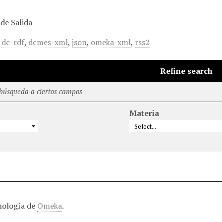
de Salida
,
dc-rdf
,
dcmes-xml
,
json
,
omeka-xml
,
rss2
Refine search
 búsqueda a ciertos campos
Materia
nología de
Omeka
.