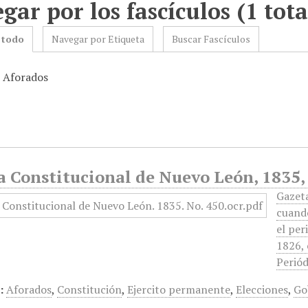
gar por los fascículos (1 tota
 todo
Navegar por Etiqueta
Buscar Fascículos
: Aforados
a Constitucional de Nuevo León, 1835,
Gazet
cuando
el per
1826, 
Periód
:
Aforados
,
Constitución
,
Ejercito permanente
,
Elecciones
,
Go