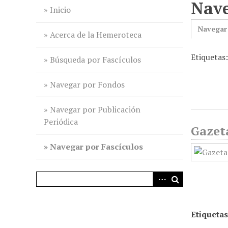
Nave
i
Inicio
n
Navegar
c
Acerca de la Hemeroteca
i
Etiquetas
p
Búsqueda por Fascículos
a
l
Navegar por Fondos
Navegar por Publicación
Periódica
Gazet
Navegar por Fascículos
Etiquetas