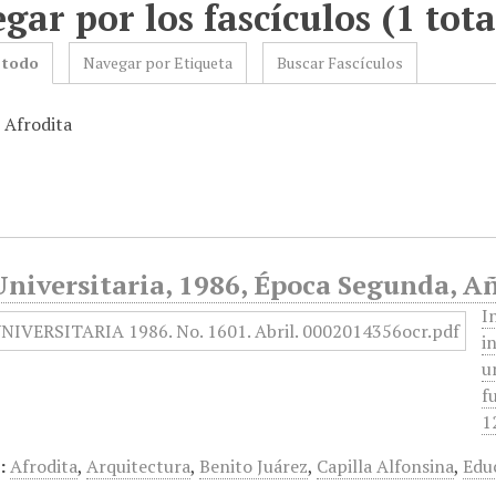
gar por los fascículos (1 tota
 todo
Navegar por Etiqueta
Buscar Fascículos
 Afrodita
niversitaria, 1986, Época Segunda, Añ
I
i
u
f
1
:
Afrodita
,
Arquitectura
,
Benito Juárez
,
Capilla Alfonsina
,
Edu