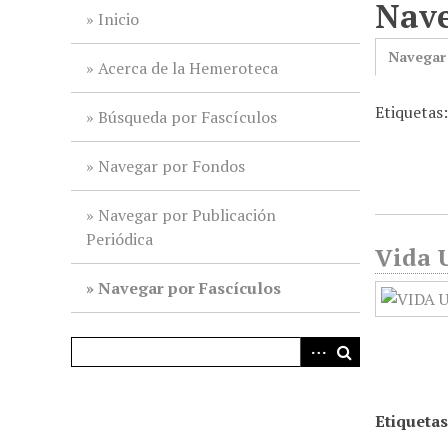
Nave
i
Inicio
n
Navegar
c
Acerca de la Hemeroteca
i
Etiquetas:
p
Búsqueda por Fascículos
a
l
Navegar por Fondos
Navegar por Publicación
Periódica
Vida U
Navegar por Fascículos
Etiquetas