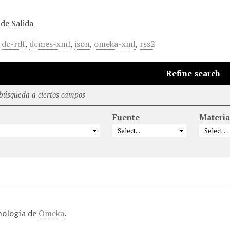
de Salida
,
dc-rdf
,
dcmes-xml
,
json
,
omeka-xml
,
rss2
Refine search
 búsqueda a ciertos campos
Fuente
Materia
nología de
Omeka
.