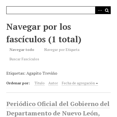
i
n
c
i
Navegar por los
p
a
fascículos (1 total)
l
Navegar todo
Navegar por Etiqueta
Buscar Fascículos
Etiquetas: Agapito Treviño
Ordenar por:
Título
Autor
Fecha de agregación
Periódico Oficial del Gobierno del
Departamento de Nuevo León,