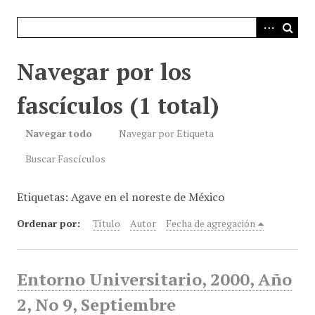
i
n
c
i
Navegar por los
p
a
fascículos (1 total)
l
Navegar todo
Navegar por Etiqueta
Buscar Fascículos
Etiquetas: Agave en el noreste de México
Ordenar por:
Título
Autor
Fecha de agregación
Entorno Universitario, 2000, Año
2, No 9, Septiembre