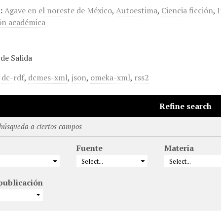
:
Agave en el noreste de México
,
Autoestima
,
Ciencia ficción
,
ón académica
de Salida
,
dc-rdf
,
dcmes-xml
,
json
,
omeka-xml
,
rss2
Refine search
 búsqueda a ciertos campos
Fuente
Materia
publicación