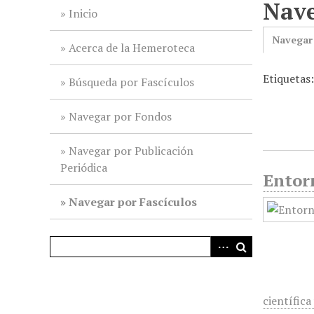
Nave
i
Inicio
n
Navegar
c
Acerca de la Hemeroteca
i
Etiquetas
p
Búsqueda por Fascículos
a
l
Navegar por Fondos
Navegar por Publicación
Periódica
Entorn
Navegar por Fascículos
científica