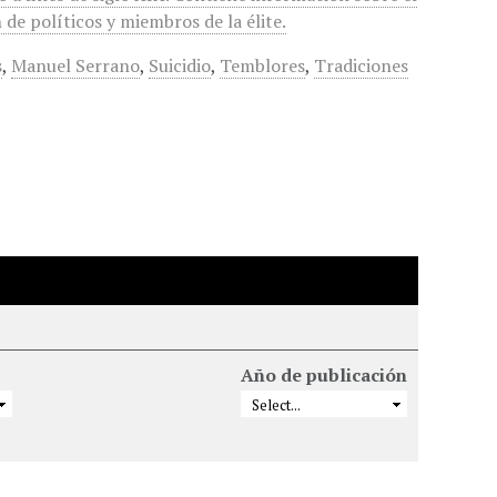
de políticos y miembros de la élite.
s
,
Manuel Serrano
,
Suicidio
,
Temblores
,
Tradiciones
Año de publicación