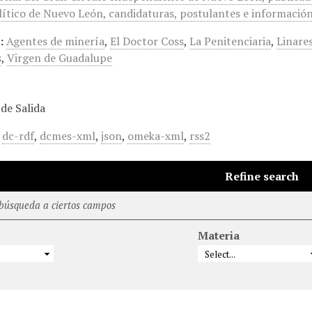
ítico de Nuevo León, candidaturas, postulantes e información 
:
Agentes de minería
,
El Doctor Coss
,
La Penitenciaria
,
Linare
s
,
Virgen de Guadalupe
de Salida
,
dc-rdf
,
dcmes-xml
,
json
,
omeka-xml
,
rss2
Refine search
 búsqueda a ciertos campos
Materia