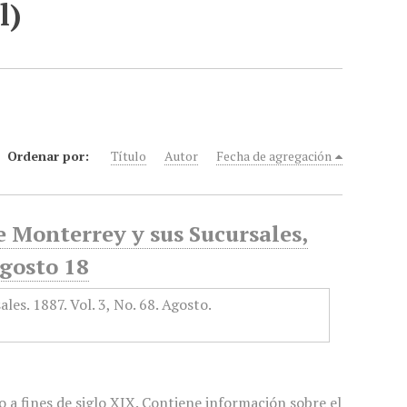
l)
Ordenar por:
Título
Autor
Fecha de agregación
e Monterrey y sus Sucursales,
Agosto 18
 a fines de siglo XIX. Contiene información sobre el