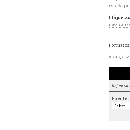
estado pol
Etiquetas
mexicana
Formatos 
atom
,
csv
Refine su
Fuente