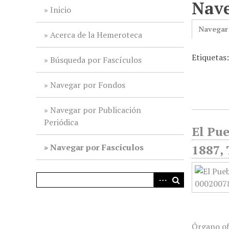
Nave
i
Inicio
n
Navegar
c
Acerca de la Hemeroteca
i
Etiquetas
p
Búsqueda por Fascículos
a
l
Navegar por Fondos
Navegar por Publicación
Periódica
El Pue
Navegar por Fascículos
1887, 
Órgano of