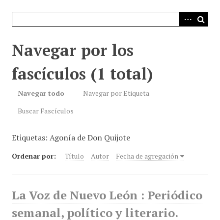
i
n
c
i
Navegar por los
p
a
fascículos (1 total)
l
Navegar todo
Navegar por Etiqueta
Buscar Fascículos
Etiquetas: Agonía de Don Quijote
Ordenar por:
Título
Autor
Fecha de agregación
La Voz de Nuevo León : Periódico
semanal, político y literario.