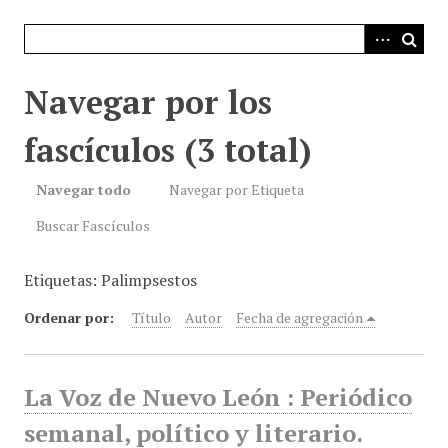
i
n
c
i
Navegar por los
p
a
fascículos (3 total)
l
Navegar todo
Navegar por Etiqueta
Buscar Fascículos
Etiquetas: Palimpsestos
Ordenar por:
Título
Autor
Fecha de agregación
La Voz de Nuevo León : Periódico
semanal, político y literario.