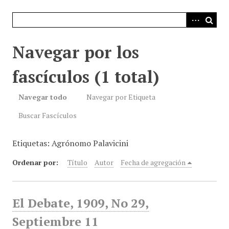
i
n
c
i
Navegar por los
p
a
fascículos (1 total)
l
Navegar todo
Navegar por Etiqueta
Buscar Fascículos
Etiquetas: Agrónomo Palavicini
Ordenar por:
Título
Autor
Fecha de agregación
El Debate, 1909, No 29,
Septiembre 11