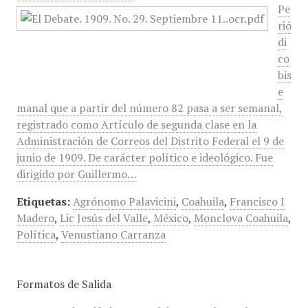
Pe
rió
di
co
bis
e
manal que a partir del número 82 pasa a ser semanal,
registrado como Artículo de segunda clase en la
Administración de Correos del Distrito Federal el 9 de
junio de 1909. De carácter político e ideológico. Fue
dirigido por Guillermo…
Etiquetas:
Agrónomo Palavicini
,
Coahuila
,
Francisco I
Madero
,
Lic Jesús del Valle
,
México
,
Monclova Coahuila
,
Política
,
Venustiano Carranza
Formatos de Salida