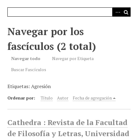
i
n
c
i
Navegar por los
p
a
fascículos (2 total)
l
Navegar todo
Navegar por Etiqueta
Buscar Fascículos
Etiquetas: Agresión
Ordenar por:
Título
Autor
Fecha de agregación
Cathedra : Revista de la Facultad
de Filosofía y Letras, Universidad