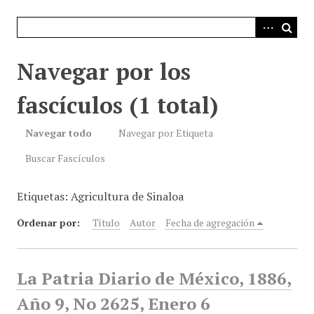
i
n
c
i
Navegar por los
p
a
fascículos (1 total)
l
Navegar todo
Navegar por Etiqueta
Buscar Fascículos
Etiquetas: Agricultura de Sinaloa
Ordenar por:
Título
Autor
Fecha de agregación
La Patria Diario de México, 1886,
Año 9, No 2625, Enero 6