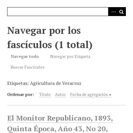
i
n
c
i
Navegar por los
p
a
fascículos (1 total)
l
Navegar todo
Navegar por Etiqueta
Buscar Fascículos
Etiquetas: Agricultura de Veracruz
Ordenar por:
Título
Autor
Fecha de agregación
El Monitor Republicano, 1893,
Quinta Época, Año 43, No 20,