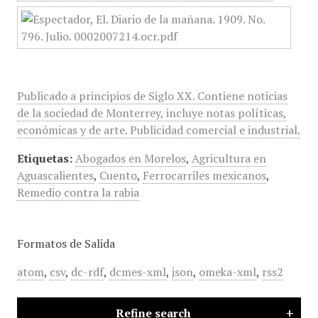
Publicado a principios de Siglo XX. Contiene noticias
de la sociedad de Monterrey, incluye notas políticas,
económicas y de arte. Publicidad comercial e industrial.
Etiquetas:
Abogados en Morelos
,
Agricultura en
Aguascalientes
,
Cuento
,
Ferrocarriles mexicanos
,
Remedio contra la rabia
Formatos de Salida
atom
,
csv
,
dc-rdf
,
dcmes-xml
,
json
,
omeka-xml
,
rss2
Refine search