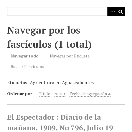
i
n
c
i
Navegar por los
p
a
fascículos (1 total)
l
Navegar todo
Navegar por Etiqueta
Buscar Fascículos
Etiquetas: Agricultura en Aguascalientes
Ordenar por:
Título
Autor
Fecha de agregación
El Espectador : Diario de la
mañana, 1909, No 796, Julio 19