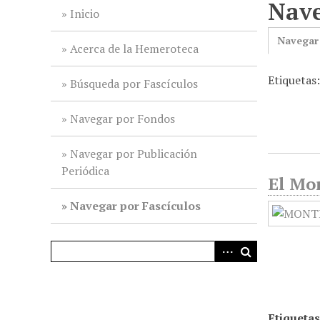
Nave
i
Inicio
n
Navegar
c
Acerca de la Hemeroteca
i
Etiquetas
p
Búsqueda por Fascículos
a
l
Navegar por Fondos
Navegar por Publicación
Periódica
El Mon
Navegar por Fascículos
Etiquetas