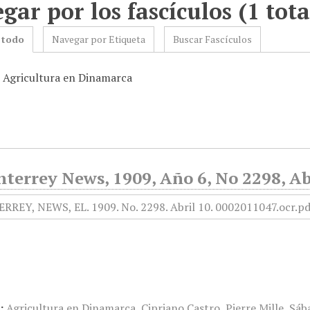
gar por los fascículos (1 tota
 todo
Navegar por Etiqueta
Buscar Fascículos
: Agricultura en Dinamarca
terrey News, 1909, Año 6, No 2298, Ab
:
Agricultura en Dinamarca
,
Cipriano Castro
,
Pierre Mille
,
Sáb