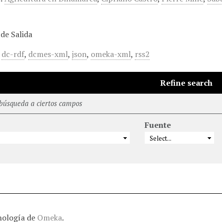
de Salida
,
dc-rdf
,
dcmes-xml
,
json
,
omeka-xml
,
rss2
Refine search
 búsqueda a ciertos campos
Fuente
nología de
Omeka
.