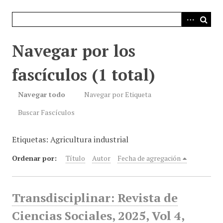
i
n
c
i
Navegar por los
p
a
fascículos (1 total)
l
Navegar todo
Navegar por Etiqueta
Buscar Fascículos
Etiquetas: Agricultura industrial
Ordenar por:
Título
Autor
Fecha de agregación
Transdisciplinar: Revista de
Ciencias Sociales, 2025, Vol 4,