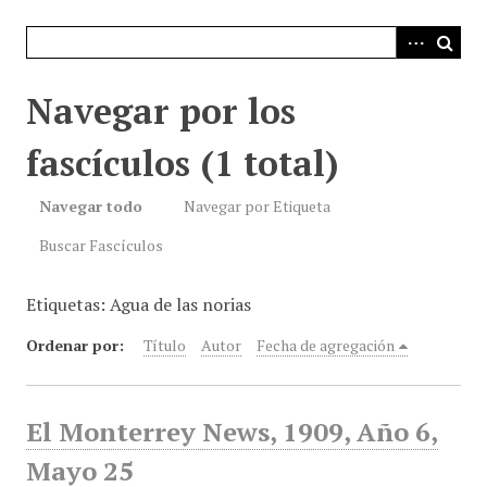
i
n
c
i
Navegar por los
p
a
fascículos (1 total)
l
Navegar todo
Navegar por Etiqueta
Buscar Fascículos
Etiquetas: Agua de las norias
Ordenar por:
Título
Autor
Fecha de agregación
El Monterrey News, 1909, Año 6,
Mayo 25