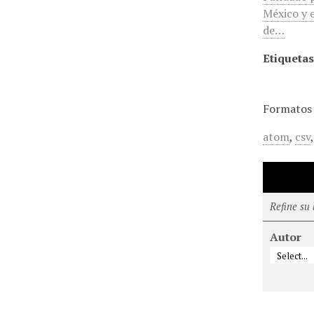
México y e
de…
Etiquetas
Formatos 
atom
,
csv
Refine su
Autor