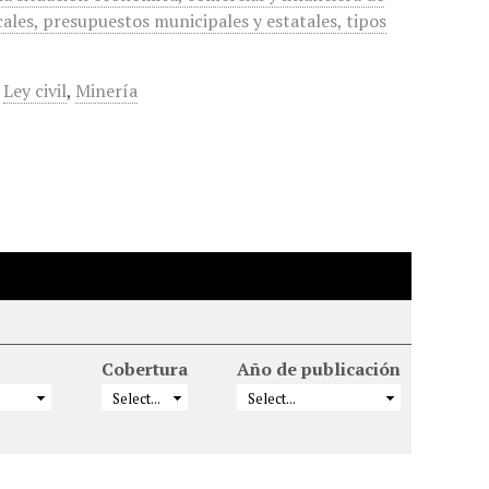
cales, presupuestos municipales y estatales, tipos
,
Ley civil
,
Minería
Cobertura
Año de publicación