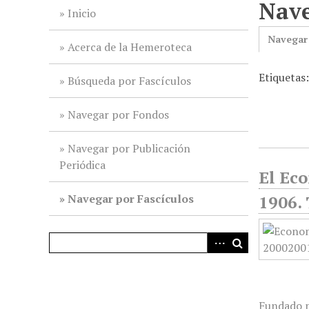
Nave
i
Inicio
n
Navegar
c
Acerca de la Hemeroteca
i
Etiquetas
p
Búsqueda por Fascículos
a
l
Navegar por Fondos
Navegar por Publicación
Periódica
El Ec
Navegar por Fascículos
1906.
Fundado p