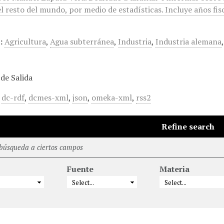
l resto del mundo, por medio de estadísticas. Incluye años fis
:
Agricultura
,
Agua subterránea
,
Industria
,
Industria alemana
de Salida
,
dc-rdf
,
dcmes-xml
,
json
,
omeka-xml
,
rss2
Refine search
 búsqueda a ciertos campos
Fuente
Materia