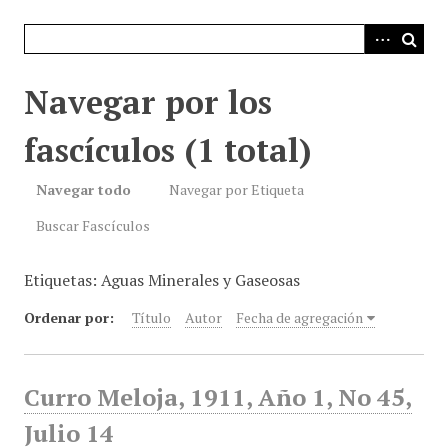
i
n
c
i
Navegar por los
p
a
fascículos (1 total)
l
Navegar todo
Navegar por Etiqueta
Buscar Fascículos
Etiquetas: Aguas Minerales y Gaseosas
Ordenar por:
Título
Autor
Fecha de agregación
Curro Meloja, 1911, Año 1, No 45,
Julio 14