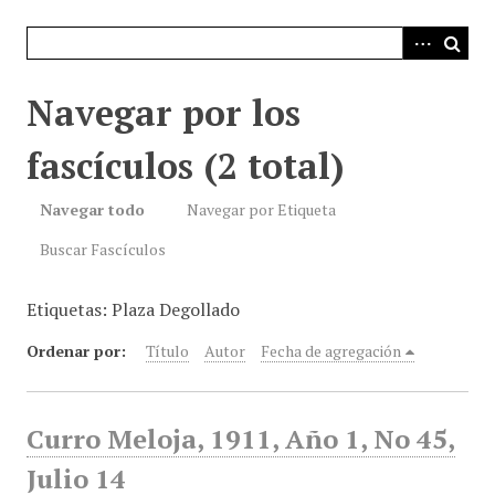
i
n
c
i
Navegar por los
p
a
fascículos (2 total)
l
Navegar todo
Navegar por Etiqueta
Buscar Fascículos
Etiquetas: Plaza Degollado
Ordenar por:
Título
Autor
Fecha de agregación
Curro Meloja, 1911, Año 1, No 45,
Julio 14