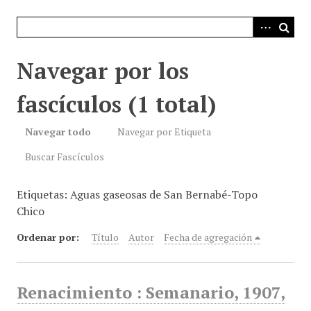
i
n
c
i
Navegar por los
p
a
fascículos (1 total)
l
Navegar todo
Navegar por Etiqueta
Buscar Fascículos
Etiquetas: Aguas gaseosas de San Bernabé-Topo
Chico
Ordenar por:
Título
Autor
Fecha de agregación
Renacimiento : Semanario, 1907,