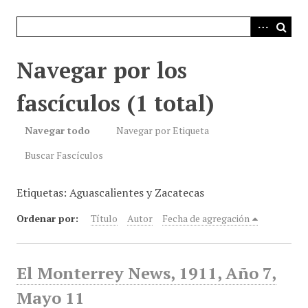
i
n
c
i
Navegar por los
p
a
fascículos (1 total)
l
Navegar todo
Navegar por Etiqueta
Buscar Fascículos
Etiquetas: Aguascalientes y Zacatecas
Ordenar por:
Título
Autor
Fecha de agregación
El Monterrey News, 1911, Año 7,
Mayo 11