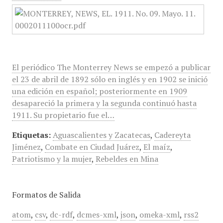
El periódico The Monterrey News se empezó a publicar
el 23 de abril de 1892 sólo en inglés y en 1902 se inició
una edición en español; posteriormente en 1909
desapareció la primera y la segunda continuó hasta
1911. Su propietario fue el…
Etiquetas:
Aguascalientes y Zacatecas
,
Cadereyta
Jiménez
,
Combate en Ciudad Juárez
,
El maíz
,
Patriotismo y la mujer
,
Rebeldes en Mina
Formatos de Salida
atom
,
csv
,
dc-rdf
,
dcmes-xml
,
json
,
omeka-xml
,
rss2