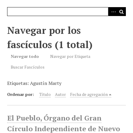
i
n
c
i
Navegar por los
p
a
fascículos (1 total)
l
Navegar todo
Navegar por Etiqueta
Buscar Fascículos
Etiquetas: Agustín Marty
Ordenar por:
Título
Autor
Fecha de agregación
El Pueblo, Órgano del Gran
Círculo Independiente de Nuevo