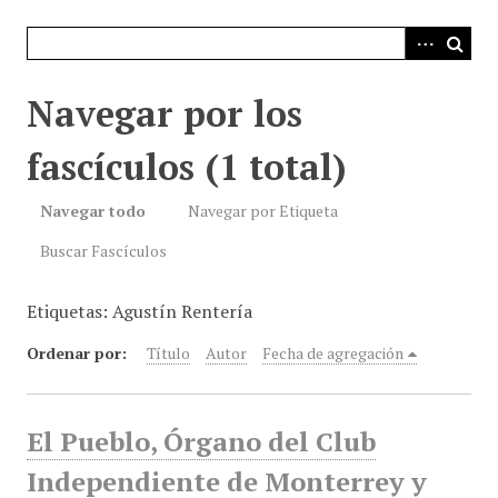
i
n
c
i
Navegar por los
p
a
fascículos (1 total)
l
Navegar todo
Navegar por Etiqueta
Buscar Fascículos
Etiquetas: Agustín Rentería
Ordenar por:
Título
Autor
Fecha de agregación
El Pueblo, Órgano del Club
Independiente de Monterrey y