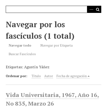
i
n
c
i
Navegar por los
p
a
fascículos (1 total)
l
Navegar todo
Navegar por Etiqueta
Buscar Fascículos
Etiquetas: Agustín Yáñez
Ordenar por:
Título
Autor
Fecha de agregación
Vida Universitaria, 1967, Año 16,
No 835, Marzo 26